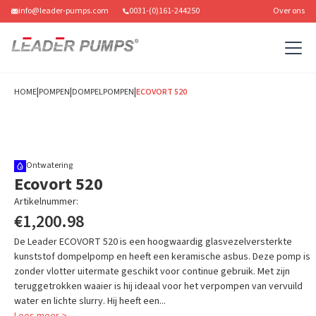
info@leader-pumps.com
0031-(0)161-244250
Over ons
|
|
|
HOME
POMPEN
DOMPELPOMPEN
ECOVORT 520
Ontwatering
Ecovort 520
Artikelnummer:
PDJ5015M
€1,200.98
De Leader ECOVORT 520 is een hoogwaardig glasvezelversterkte
kunststof dompelpomp en heeft een keramische asbus. Deze pomp is
zonder vlotter uitermate geschikt voor continue gebruik. Met zijn
teruggetrokken waaier is hij ideaal voor het verpompen van vervuild
water en lichte slurry. Hij heeft een...