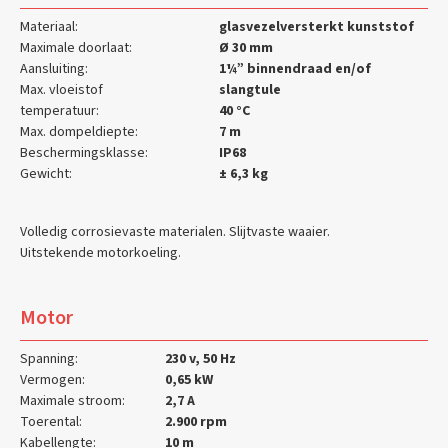
Materiaal:
glasvezelversterkt kunststof
Maximale doorlaat:
Ø 30 mm
Aansluiting:
1¼” binnendraad en/of
Max. vloeistof
slangtule
temperatuur:
40 °C
Max. dompeldiepte:
7 m
Beschermingsklasse:
IP68
Gewicht:
± 6,3 kg
Volledig corrosievaste materialen. Slijtvaste waaier.
Uitstekende motorkoeling.
Motor
Spanning:
230 v, 50 Hz
Vermogen:
0,65 kW
Maximale stroom:
2,7 A
Toerental:
2.900 rpm
Kabellengte:
10 m