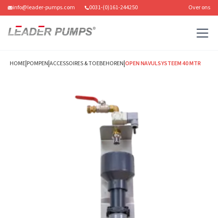
info@leader-pumps.com
0031-(0)161-244250
Over ons
|
|
|
HOME
POMPEN
ACCESSOIRES & TOEBEHOREN
OPEN NAVULSYSTEEM 40 MTR