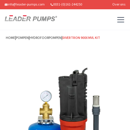
info@leader-pumps.com
0031-(0)161-244250
Over ons
|
|
|
HOME
POMPEN
HYDROFOORPOMPEN
DIVERTRON 900X MVL KIT