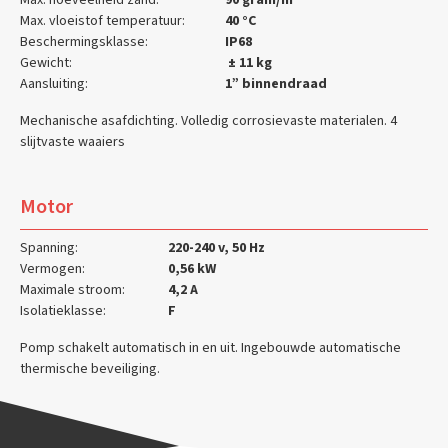
Max. vloeistof temperatuur:
40 °C
Beschermingsklasse:
IP68
Gewicht:
± 11 kg
Aansluiting:
1” binnendraad
Mechanische asafdichting. Volledig corrosievaste materialen. 4
slijtvaste waaiers
Motor
Spanning:
220-240 v, 50 Hz
Vermogen:
0,56 kW
Maximale stroom:
4,2 A
Isolatieklasse:
F
Pomp schakelt automatisch in en uit. Ingebouwde automatische
thermische beveiliging.