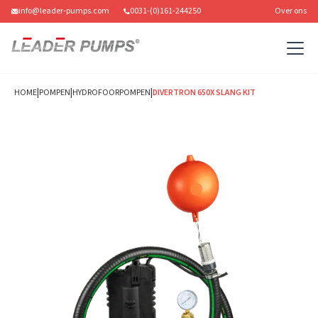
info@leader-pumps.com
0031-(0)161-244250
Over ons
|
|
|
HOME
POMPEN
HYDROFOORPOMPEN
DIVERTRON 650X SLANG KIT