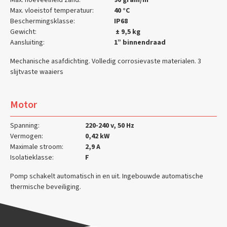
Max. vloeistof temperatuur:
40 °C
Beschermingsklasse:
IP68
Gewicht:
± 9,5 kg
Aansluiting:
1” binnendraad
Mechanische asafdichting. Volledig corrosievaste materialen. 3
slijtvaste waaiers
Motor
Spanning:
220-240 v, 50 Hz
Vermogen:
0,42 kW
Maximale stroom:
2,9 A
Isolatieklasse:
F
Pomp schakelt automatisch in en uit. Ingebouwde automatische
thermische beveiliging.